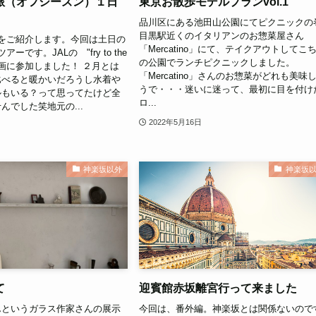
旅（オフシーズン）１日
東京お散歩モデルプランvol.1
品川区にある池田山公園にてピクニックの
目黒駅近くのイタリアンのお惣菜屋さん
をご紹介します。今回は土日の
「Mercatino」にて、テイクアウトしてこ
ーです。JALの "fry to the
の公園でランチピクニックしました。
う企画に参加しました！ ２月とは
「Mercatino」さんのお惣菜がどれも美味
比べると暖かいだろうし水着や
うで・・・迷いに迷って、最初に目を付け
ルもいる？って思ってたけど全
ロ...
んでした笑地元の...
2022年5月16日
神楽坂以外
神楽坂
て
迎賓館赤坂離宮行って来ました
んというガラス作家さんの展示
今回は、番外編。神楽坂とは関係ないので