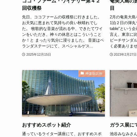
ココ・ファーム・ワイナリー第４２
奄美大島の
回収穫祭
目
先日、ココファームの収穫祭に行きました。
2月の奄美大島
お天気に恵まれて気持ちの良い秋晴れでし
1泊２日の弾丸ツア
た。 牧歌的な音楽が流れる中、できたてワイ
table"とい
ンをいただき、神々の休息とはこういうこと
言え、東京に
か！と まったり気分に浸りました。 音楽はベ
ビーチサンダ
ランダステージにて、スペシャルゲス...
く必要ありませ
2025年12月15日
2023年2月27日
神楽坂以外
おすすめスポット紹介
ガラス展に
通っているライター講座にて、おすすめスポ
池谷みなみさ