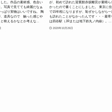
ました。作品の素材感、色合い
が、初めて訪れた迎賓館赤坂離宮が素晴ら
す。写真で見てても綺麗だなぁ
かったので書くことにしました。 東京に
っぱり実物はいいですね。 陶
で15年程になりますが、恥ずかしながら一
が、道具なので 触った感じや
も訪れたことがなかったんです・・・最寄
と映えるかなとか考えな...
は四谷駅（JRまたは地下鉄丸ノ内線）。...
日
2020年10月26日