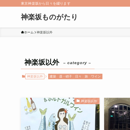
東京神楽坂から日々を綴ります
神楽坂ものがたり
ホーム
神楽坂以外
神楽坂以外
– category –
神楽坂以外
建築
器・硝子
日々
旅
ワイン
神楽坂以外