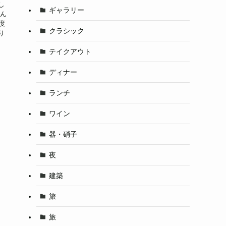
し
ギャラリー
住ん
度
クラシック
り
テイクアウト
ディナー
ランチ
ワイン
器・硝子
夜
建築
旅
旅