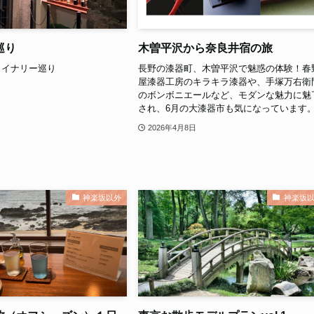
巡り
木曽平沢から奈良井宿の旅
ワイナリー巡り
長野の漆器町、木曽平沢で魅惑の体験！春
屋漆器工房のキラキラ漆器や、手塚万右衛
のボンボニエールなど、モダンな魅力に魅
され、6月の大漆器市も気になっています
2026年4月8日
神楽坂以外
神楽坂