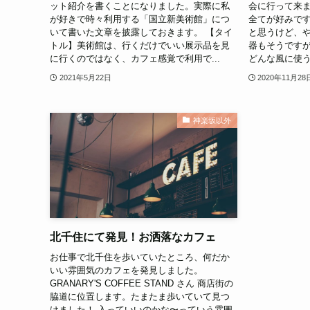
ット紹介を書くことになりました。実際に私
会に行って来
が好きで時々利用する「国立新美術館」につ
全てが好みで
いて書いた文章を披露しておきます。 【タイ
と思うけど、や
トル】美術館は、行くだけでいい展示品を見
器もそうです
に行くのではなく、カフェ感覚で利用で...
どんな風に使う
2021年5月22日
2020年11月28
神楽坂以外
北千住にて発見！お洒落なカフェ
お仕事で北千住を歩いていたところ、何だか
いい雰囲気のカフェを発見しました。
GRANARY'S COFFEE STAND さん 商店街の
脇道に位置します。たまたま歩いていて見つ
けました！ 入っていいのかな〜っていう雰囲