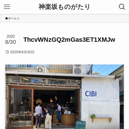
神楽坂ものがたり
ホーム
2020
ThcvWNzGQ2mGas3ET1XMJw
8/30
2020年8月30日