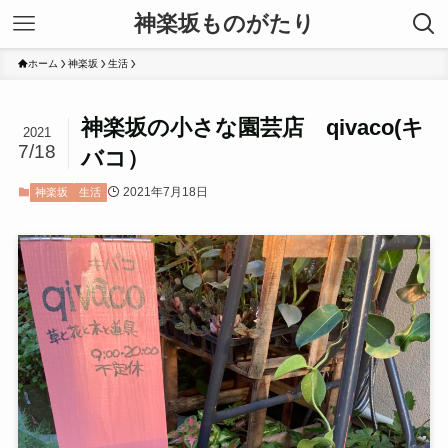
神楽坂ものがたり
ホーム
神楽坂
生活
神楽坂の小さな園芸店 qivaco(キ
2021
7/18
バコ）
2021年7月18日
神楽坂
生活